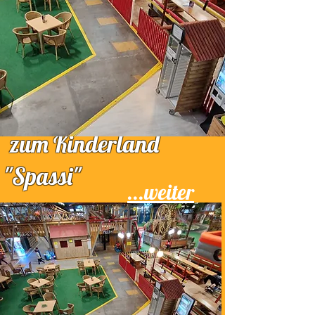
zum
Kinderland
"Spassi"
...weiter