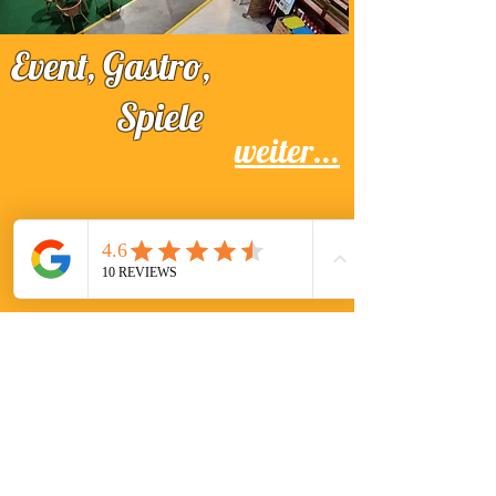
Event, Gastro,
Spiele
weiter...
Spassi Freizeitpark Entertainment-Freizeit GmbH
Zur Alten Spinnerei 1 | 79669 Zell im Wiesental