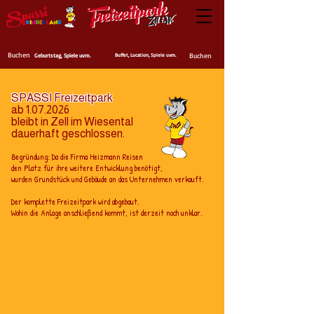
Buchen
Buchen
Geburtstag, Spiele uvm.
Buffet, Location, Spiele uvm.
SPASSI Freizeitpark
ab
1.07.2026
bleibt in Zell im Wiesental
dauerhaft geschlossen.
Begründung: Da die Firma Heizmann Reisen
den Platz für ihre weitere Entwicklung benötigt,
wurden Grundstück und Gebäude an das Unternehmen verkauft.
Der komplette Freizeitpark wird abgebaut.
Wohin die Anlage anschließend kommt, ist derzeit noch unklar.